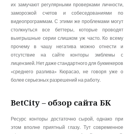
их замучают регулярными проверками личности,
заморозкой счетов и собеседованиями по
видеопрограммам. С этими же проблемами могут
столкнуться все беттеры, которые проводят
выигрышные серии слишком уж часто. Ко всему
прочему в чашу негатива можно отнести и
отсутствие на сайте конторы эмблемы с
лицензией. Нет даже стандартного для букмекеров
«среднего разлива» Кюрасао, не говоря уже о
более серьезных разрешений на работу.
BetCity – обзор сайта БК
Ресурс конторы достаточно сырой, однако при
этом вполне приятный глазу. Тут современное