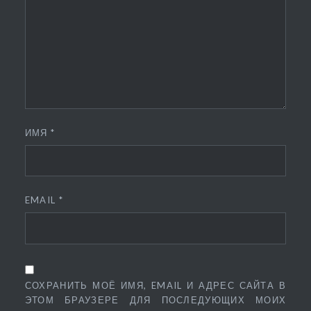
ИМЯ
*
EMAIL
*
СОХРАНИТЬ МОЁ ИМЯ, EMAIL И АДРЕС САЙТА В
ЭТОМ БРАУЗЕРЕ ДЛЯ ПОСЛЕДУЮЩИХ МОИХ