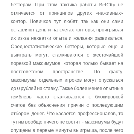
беттерам. При этом тактика работы BetCity не
отличается от принципов других «наживных»
контор. Новичков тут любят, так как они сами
оставляют деньги на счетах конторы, проигрывая
их из-за нехватки опыта и желания развиваться.
Среднестатистические беттеры, которые еще и
выиграть могут, сталкиваются с жесточайшей
порезкой максимумов, которая только бывает на
постсоветском пространстве. По факту,
максимумы отдельных игроков могут опускаться
до 0 рублей на ставку. Также более менее опытные
гемблеры часто сталкиваются с блокировкой
счетов без объяснения причин с последующим
отбором денег. Что касается профессионалов, то
тут им вообще ничего не светит – максимумы будут
опущены в первые минуты выигрыша, после чего