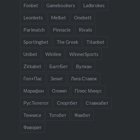
Fonbet
Gamebookers
Ladbrokes
Leonbets
Melbet
Onebett
Parimatch
Pinnacle
Rivalo
Sportingbet
The Greek
Titanbet
Unibet
Winline
WinnerSports
Zirkabet
БалтБет
Вулкан
Гол+Пас
Зенит
Лига Ставок
Марафон
Олимп
Плюс Минус
РусТелетот
Спортбет
Ставкабет
Тенниси
Тотобет
Фавбет
Фаворит