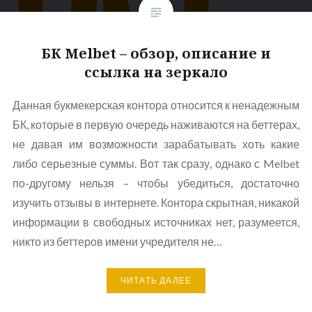
БК Melbet – обзор, описание и
ссылка на зеркало
Данная букмекерская контора относится к ненадежным
БК, которые в первую очередь наживаются на беттерах,
не давая им возможности зарабатывать хоть какие
либо серьезные суммы. Вот так сразу, однако с Melbet
по-другому нельзя – чтобы убедиться, достаточно
изучить отзывы в интернете. Контора скрытная, никакой
информации в свободных источниках нет, разумеется,
никто из беттеров имени учредителя не…
ЧИТАТЬ ДАЛЕЕ