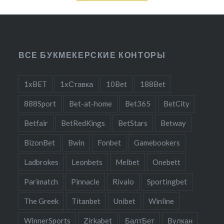
ВСЕ БУКМЕКЕРСКИЕ КОНТОРЫ
1xBET
1хСтавка
10Bet
188Bet
888Sport
Bet-at-home
Bet365
BetCity
Betfair
BetRedKings
BetStars
Betway
BizonBet
Bwin
Fonbet
Gamebookers
Ladbrokes
Leonbets
Melbet
Onebett
Parimatch
Pinnacle
Rivalo
Sportingbet
The Greek
Titanbet
Unibet
Winline
WinnerSports
Zirkabet
БалтБет
Вулкан