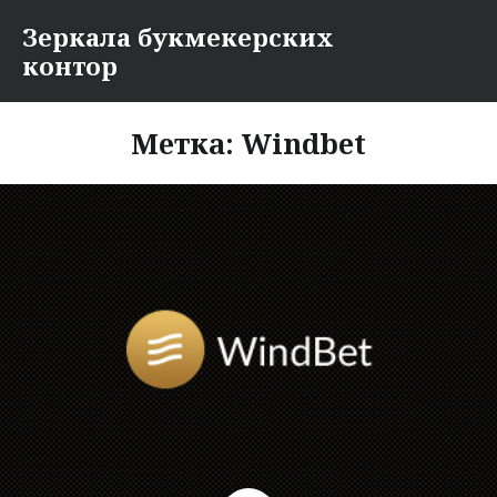
Перейти
Зеркала букмекерских
к
контор
содержимому
Метка:
Windbet